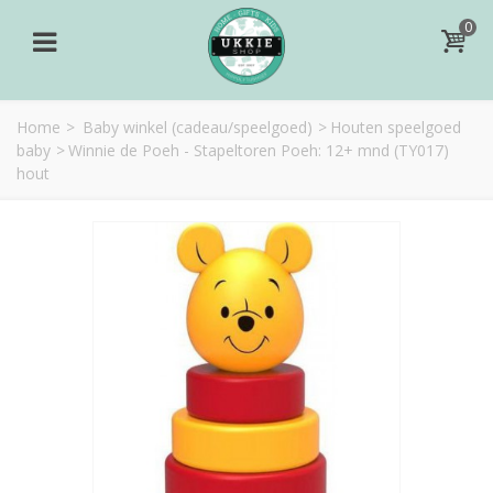
0
Home
>
Baby winkel (cadeau/speelgoed)
>
Houten speelgoed
baby
>
Winnie de Poeh - Stapeltoren Poeh: 12+ mnd (TY017)
hout