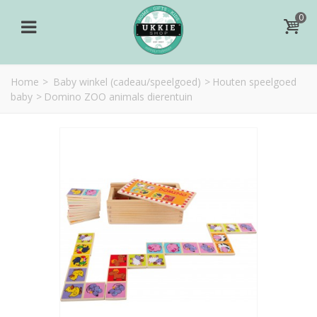
0
Home
>
Baby winkel (cadeau/speelgoed)
>
Houten speelgoed
baby
>
Domino ZOO animals dierentuin