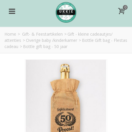
0
Home
>
Gift- & Feestartikelen
>
Gift - kleine cadeautjes/
attenties
>
Overige baby /kinderkamer
>
Bottle Gift bag - Flestas
cadeau
>
Bottle gift bag - 50 jaar