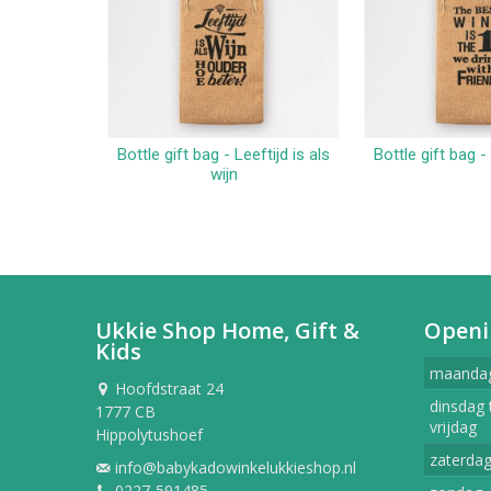
Bottle gift bag - Leeftijd is als
Bottle gift bag -
In winkelwagen
In win
wijn
Ukkie Shop Home, Gift &
Openi
Kids
maanda
Hoofdstraat 24
dinsdag 
1777 CB
vrijdag
Hippolytushoef
zaterda
info@babykadowinkelukkieshop.nl
0227-591485