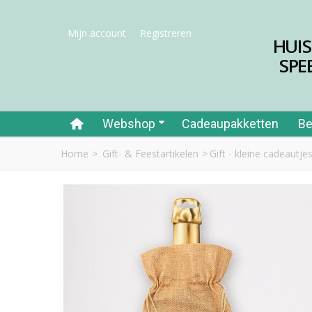
Mijn account
Registreren
HUI
SPE
Webshop
Cadeaupakketten
Be
Home
>
Gift- & Feestartikelen
>
Gift - kleine cadeautjes