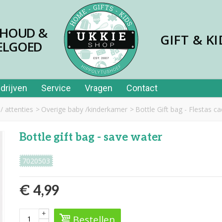
SHOUD &
GIFT & KI
ELGOED
drijven
Service
Vragen
Contact
/ attenties
>
Overige baby /kinderkamer
>
Bottle Gift bag - Flestas c
Bottle gift bag - save water
7020503
€ 4,99
+
Bestellen