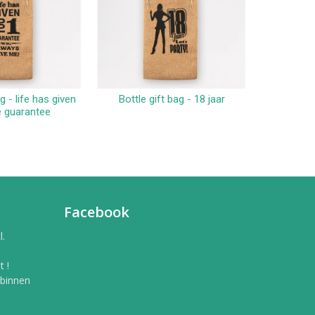
g - life has given
Bottle gift bag - 18 jaar
Bottle 
winkelwagen
In winkelwagen
 guarantee
Facebook
l.
 !
 binnen