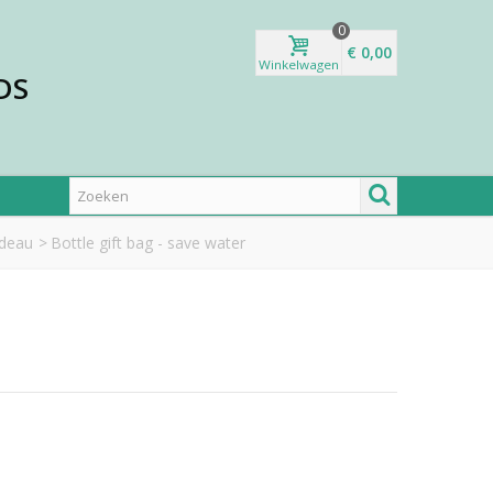
0
€ 0,00
Winkelwagen
DS
adeau
>
Bottle gift bag - save water