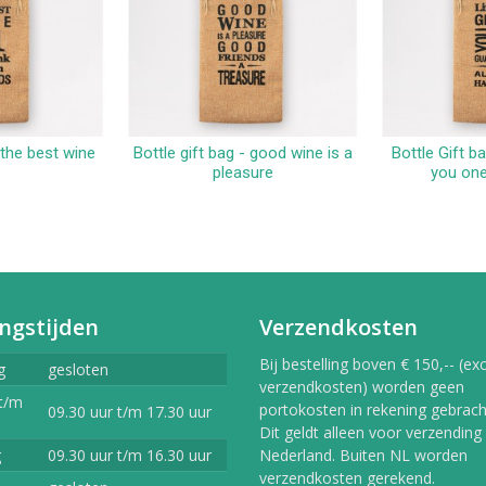
 the best wine
Bottle gift bag - good wine is a
Bottle Gift ba
kelwagen
In winkelwagen
In 
pleasure
you one
ngstijden
Verzendkosten
Bij bestelling boven € 150,-- (exc
g
gesloten
verzendkosten) worden geen
t/m
portokosten in rekening gebracht
09.30 uur t/m 17.30 uur
Dit geldt alleen voor verzending
g
09.30 uur t/m 16.30 uur
Nederland. Buiten NL worden
verzendkosten gerekend.