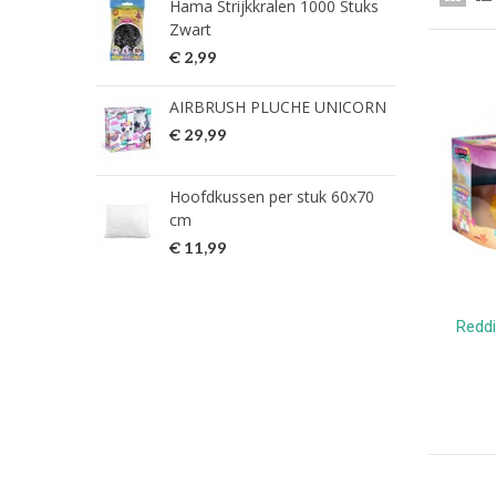
Hama Strijkkralen 1000 Stuks
ned
Zwart
€ 2
€ 2,99
HG 
AIRBRUSH PLUCHE UNICORN
verw
€ 29,99
€ 9
Hoofdkussen per stuk 60x70
HG 
cm
verw
€ 11,99
€ 7
Reddi