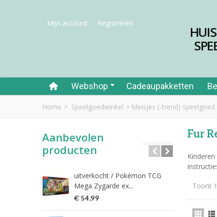
Mijn account
Registreren
HUI
SPE
Webshop
Cadeaupakketten
Be
Home
>
Speelgoedwinkel
>
Meisjes (-trend) speelgoed
Fur R
Aanbevolen
producten
Kinderen 
instructi
uitverkocht / Pokémon TCG
Riet
Mega Zygarde ex...
Toont 1
€ 1
€ 54,99
fish