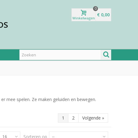
0
€ 0,00
Winkelwagen
DS
en er mee spelen. Ze maken geluiden en bewegen.
1
2
Volgende
»
Sorteren op
16
--