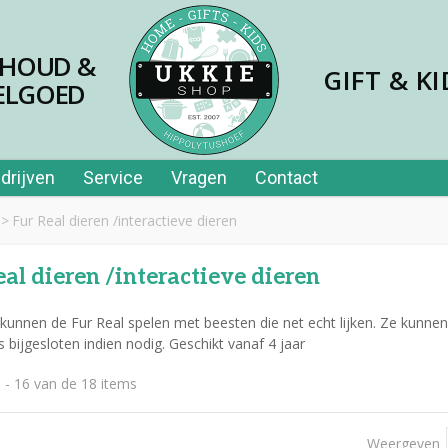
SHOUD &
GIFT & KI
ELGOED
drijven
Service
Vragen
Contact
>
Fur Real dieren /interactieve dieren
eal dieren /interactieve dieren
kunnen de Fur Real spelen met beesten die net echt lijken. Ze kunn
es bijgesloten indien nodig. Geschikt vanaf 4 jaar
jes papier 40st in tube
 - 16 van de 18 items
,99
er price leerplezier piano
Weergeven