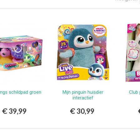
erlands
9,99
vlekkenspray extra sterk/
ijdert meest...
,99
Vlekkenspray / voor vlek
ijdering en...
,99
ngs schildpad groen
Mijn pinguin huisdier
Club 
Bestellen
Bestellen
interactief
€ 39,99
€ 30,99