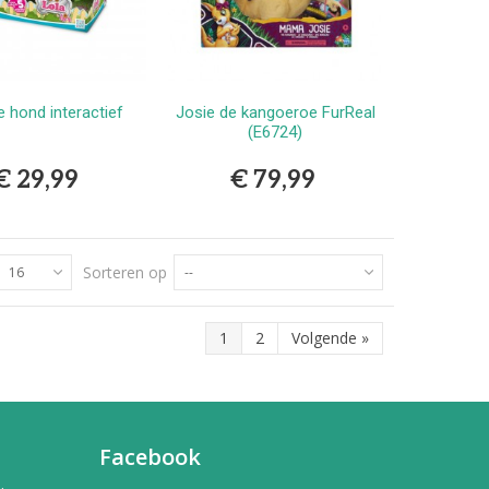
e hond interactief
Josie de kangoeroe FurReal
Bestellen
Bestellen
(E6724)
€ 29,99
€ 79,99
Sorteren op
16
--
1
2
Volgende
»
Facebook