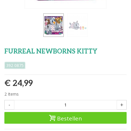
FURREAL NEWBORNS KITTY
392 0875
€ 24,99
2
Items
-
+
Bestellen