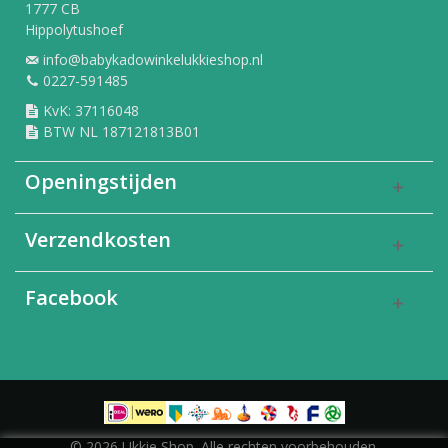
1777 CB
Hippolytushoef
info@babykadowinkelukkieshop.nl
0227-591485
KvK: 37116048
BTW NL 187121813B01
Openingstijden
Verzendkosten
Facebook
© 2026 Ukkie Shop. Alle rechten voorbehouden.