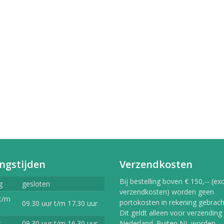
erlands
9,99
vlekkenspray extra sterk/
ijdert meest...
,99
Vlekkenspray / voor vlek
ijdering en...
,99
ngstijden
Verzendkosten
Bij bestelling boven € 150,-- (exc
g
gesloten
verzendkosten) worden geen
t/m
portokosten in rekening gebracht
09.30 uur t/m 17.30 uur
Dit geldt alleen voor verzending
g
09.30 uur t/m 16.30 uur
Nederland. Buiten NL worden