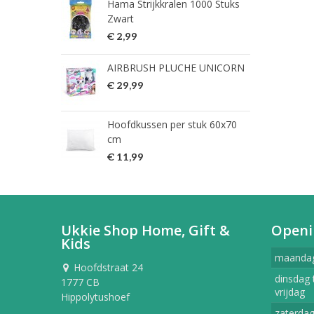
Hama Strijkkralen 1000 Stuks
ned
Zwart
€ 2
€ 2,99
HG 
AIRBRUSH PLUCHE UNICORN
verw
€ 29,99
€ 9
Hoofdkussen per stuk 60x70
HG 
cm
verw
€ 11,99
€ 7
Ukkie Shop Home, Gift &
Openi
Kids
maanda
Hoofdstraat 24
dinsdag 
1777 CB
vrijdag
Hippolytushoef
zaterda