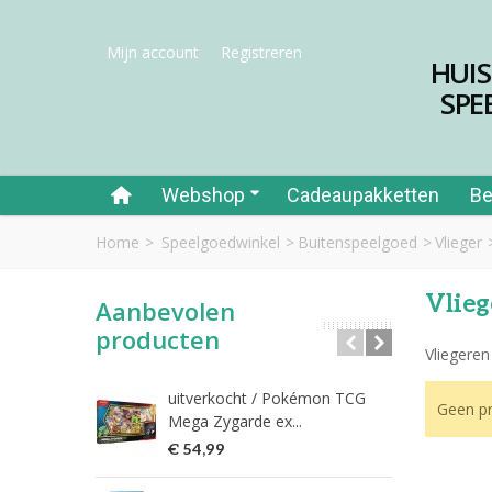
Mijn account
Registreren
HUI
SPE
Webshop
Cadeaupakketten
Be
Home
>
Speelgoedwinkel
>
Buitenspeelgoed
>
Vlieger
Vlieg
Aanbevolen
producten
Vliegeren 
uitverkocht / Pokémon TCG
Riet
Geen pr
Mega Zygarde ex...
€ 1
€ 54,99
fish