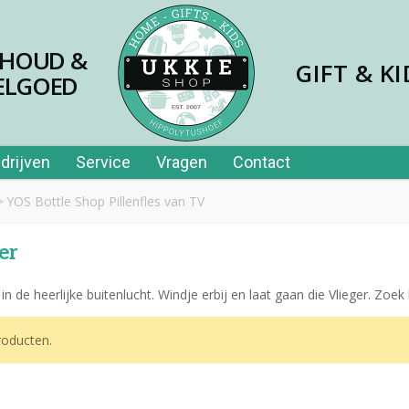
SHOUD &
GIFT & KI
ELGOED
drijven
Service
Vragen
Contact
>
YOS Bottle Shop Pillenfles van TV
er
in de heerlijke buitenlucht. Windje erbij en laat gaan die Vlieger. Zoek 
jes papier 40st in tube
oducten.
,99
er price leerplezier piano