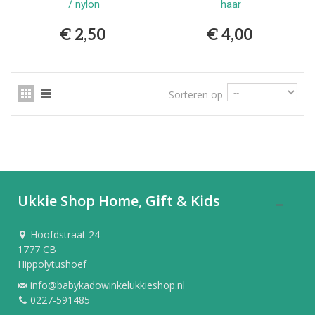
/ nylon
haar
€ 2,50
€ 4,00
Sorteren op
Ukkie Shop Home, Gift & Kids
Hoofdstraat 24
1777 CB
Hippolytushoef
info@babykadowinkelukkieshop.nl
0227-591485