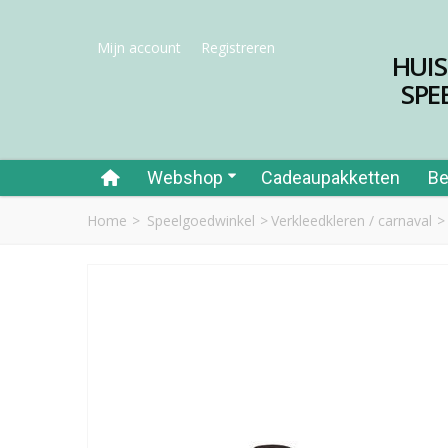
Mijn account
Registreren
HUI
SPE
Webshop
Cadeaupakketten
Be
Home
>
Speelgoedwinkel
>
Verkleedkleren / carnaval
>