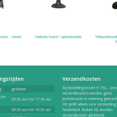
loem - zwart
heksen hoed / spinnenweb
Heksenhoed 
kelwagen
In winkelwagen
In 
n
ngstijden
Verzendkosten
Bij bestelling boven € 150,-- (exc
g
gesloten
verzendkosten) worden geen
t/m
portokosten in rekening gebracht
09.30 uur t/m 17.30 uur
Dit geldt alleen voor verzending
g
09.30 uur t/m 16.30 uur
Nederland. Buiten NL worden
verzendkosten gerekend.