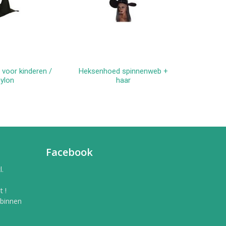
voor kinderen /
Heksenhoed spinnenweb +
winkelwagen
In winkelwagen
ylon
haar
Facebook
l.
 !
 binnen