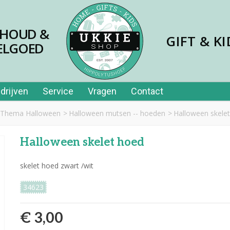
SHOUD &
GIFT & KI
ELGOED
drijven
Service
Vragen
Contact
Thema Halloween
>
Halloween mutsen -- hoeden
>
Halloween skele
Halloween skelet hoed
skelet hoed zwart /wit
34623
€ 3,00