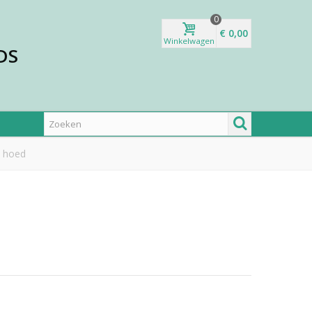
0
€ 0,00
Winkelwagen
DS
t hoed