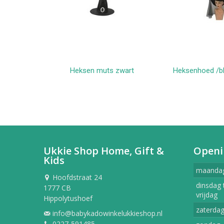
Heksen muts zwart
Heksenhoed /b
In winkelwagen
In win
Ukkie Shop Home, Gift &
Openi
Kids
maanda
Hoofdstraat 24
dinsdag 
1777 CB
vrijdag
Hippolytushoef
zaterda
info@babykadowinkelukkieshop.nl
0227-591485