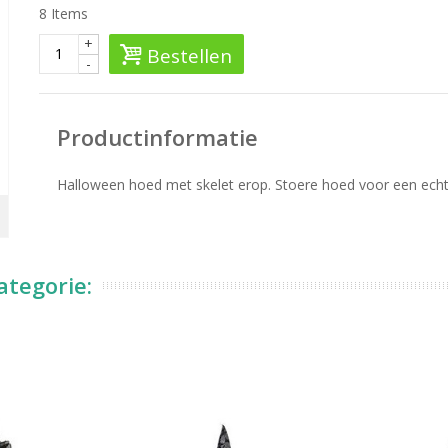
8
Items
+
Bestellen
-
Productinformatie
Halloween hoed met skelet erop. Stoere hoed voor een ech
ategorie: