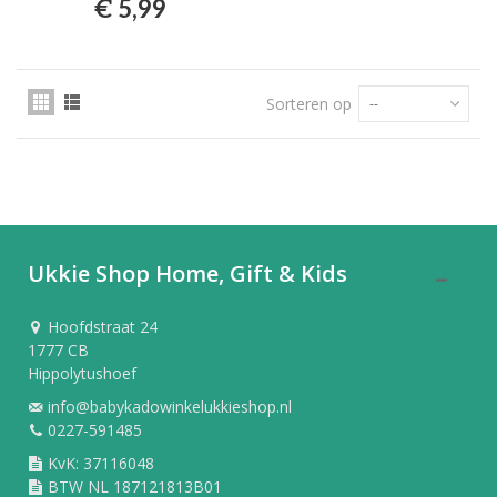
€ 5,99
Sorteren op
--
Ukkie Shop Home, Gift & Kids
Hoofdstraat 24
1777 CB
Hippolytushoef
info@babykadowinkelukkieshop.nl
0227-591485
KvK: 37116048
BTW NL 187121813B01