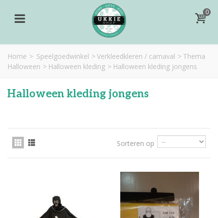
0
Home
>
Speelgoedwinkel
>
Verkleedkleren / carnaval
>
Thema
Halloween
>
Halloween kleding
>
Halloween kleding jongens
Halloween kleding jongens
Sorteren op