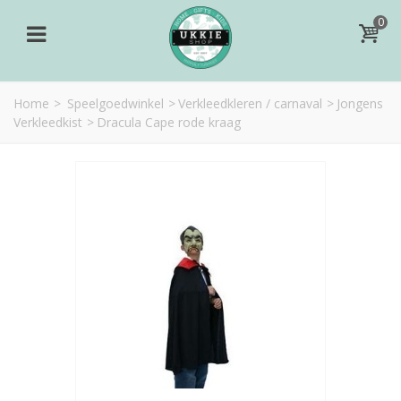
0
Home
>
Speelgoedwinkel
>
Verkleedkleren / carnaval
>
Jongens
Verkleedkist
>
Dracula Cape rode kraag