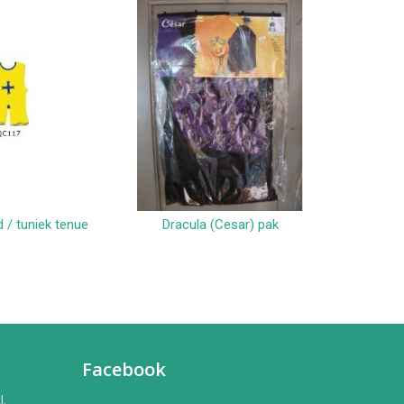
 / tuniek tenue
Dracula (Cesar) pak
Screa
Facebook
l.