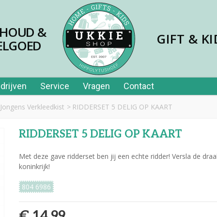
SHOUD &
GIFT & KI
ELGOED
drijven
Service
Vragen
Contact
Jongens Verkleedkist
>
RIDDERSET 5 DELIG OP KAART
RIDDERSET 5 DELIG OP KAART
Met deze gave ridderset ben jij een echte ridder! Versla de dra
koninkrijk!
804 6986
€ 14,99