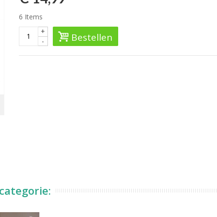
6
Items
+
Bestellen
-
categorie: