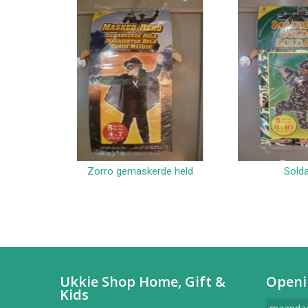
Zorro gemaskerde held
Sold
In winkelwagen
In win
Ukkie Shop Home, Gift &
Openi
Kids