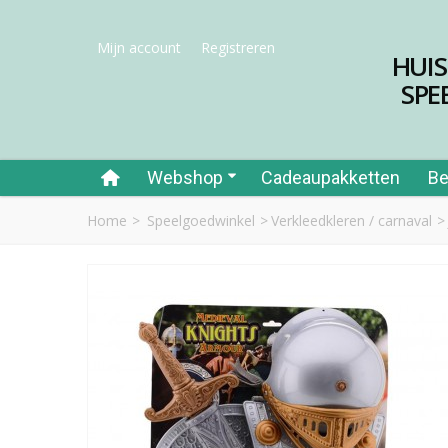
Mijn account
Registreren
HUI
SPE
Webshop
Cadeaupakketten
Be
Home
>
Speelgoedwinkel
>
Verkleedkleren / carnaval
>