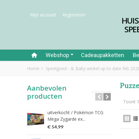
Mijn account
Registreren
HUI
SPE
Webshop
Cadeaupakketten
Be
Home
>
Speelgoed - & Baby winkel up to date feb 202
Puzze
Aanbevolen
producten
Toont 1
uitverkocht / Pokémon TCG
Riet
Mega Zygarde ex...
€ 1
€ 54,99
fish