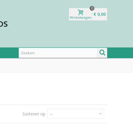
0
€ 0,00
Winkelwagen
DS
Sorteren op
--