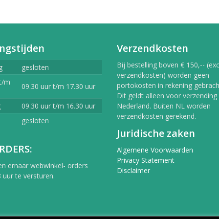
ngstijden
Verzendkosten
Bij bestelling boven € 150,-- (exc
g
gesloten
verzendkosten) worden geen
t/m
portokosten in rekening gebracht
09.30 uur t/m 17.30 uur
Dit geldt alleen voor verzending
g
09.30 uur t/m 16.30 uur
Nederland. Buiten NL worden
verzendkosten gerekend.
gesloten
Juridische zaken
RDERS:
Algemene Voorwaarden
Privacy Statement
en ernaar webwinkel- orders
Disclaimer
 uur te versturen.