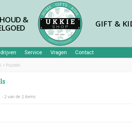
SHOUD &
GIFT & KI
ELGOED
drijven
Service
Vragen
Contact
6
>
Puzzels
ls
 - 2 van de 2 items
jes papier 40st in tube
,99
er price leerplezier piano