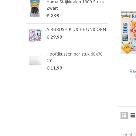
Hama Strijkkralen 1000 Stuks
ned
Zwart
€ 2
€ 2,99
HG 
AIRBRUSH PLUCHE UNICORN
verw
€ 29,99
€ 9
Hoofdkussen per stuk 60x70
HG 
cm
verw
€ 11,99
€ 7
Ra
Toont 1