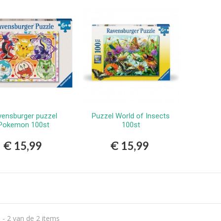
erlands
9,99
vlekkenspray extra sterk/
ijdert meest...
,99
Vlekkenspray / voor vlek
ijdering en...
,99
vensburger puzzel
Puzzel World of Insects
Bestellen
Bestellen
Pokemon 100st
100st
€ 15,99
€ 15,99
 - 2 van de 2 items