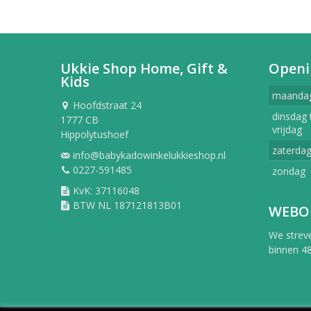
Ukkie Shop Home, Gift &
Openi
Kids
maanda
Hoofdstraat 24
dinsdag 
1777 CB
vrijdag
Hippolytushoef
zaterda
info@babykadowinkelukkieshop.nl
0227-591485
zondag
KvK: 37116048
BTW NL 187121813B01
WEBO
We strev
binnen 48