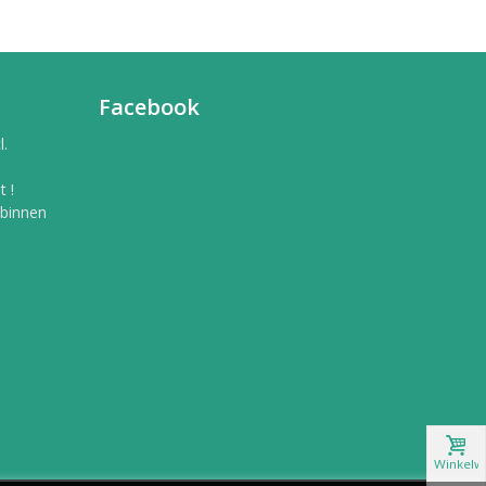
Facebook
l.
 !
 binnen
Winkelw