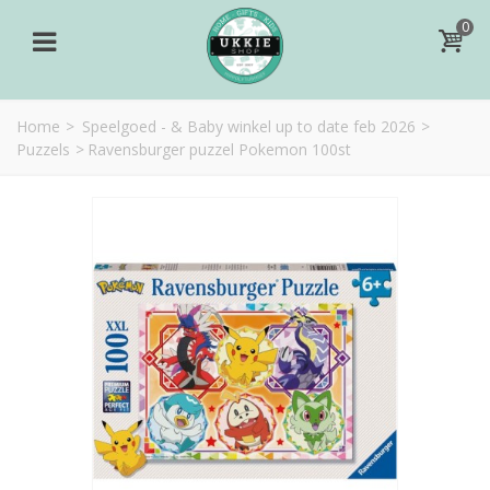
0
Home
>
Speelgoed - & Baby winkel up to date feb 2026
>
Puzzels
>
Ravensburger puzzel Pokemon 100st