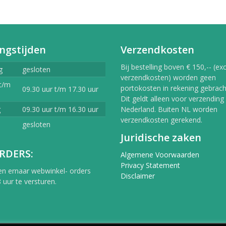
ngstijden
Verzendkosten
Bij bestelling boven € 150,-- (exc
g
gesloten
verzendkosten) worden geen
t/m
portokosten in rekening gebracht
09.30 uur t/m 17.30 uur
Dit geldt alleen voor verzending
g
09.30 uur t/m 16.30 uur
Nederland. Buiten NL worden
verzendkosten gerekend.
gesloten
Juridische zaken
RDERS:
Algemene Voorwaarden
Privacy Statement
en ernaar webwinkel- orders
Disclaimer
 uur te versturen.