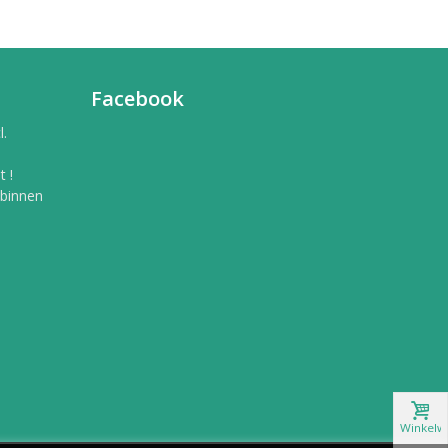
Facebook
l.
 !
 binnen
Winkelw