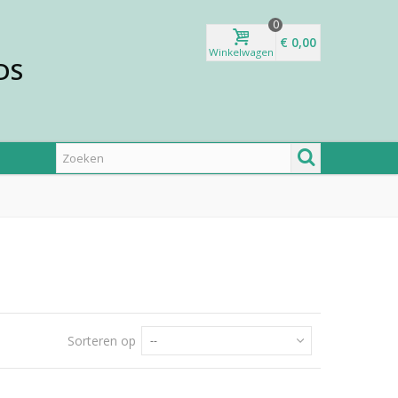
0
€ 0,00
Winkelwagen
DS
Sorteren op
--