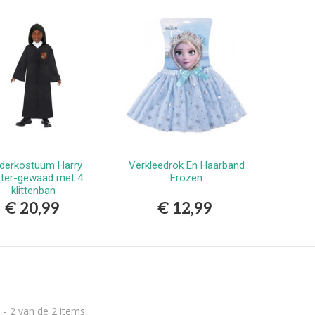
erlands
9,99
vlekkenspray extra sterk/
ijdert meest...
,99
Vlekkenspray / voor vlek
ijdering en...
,99
nderkostuum Harry
Verkleedrok En Haarband
Bestellen
Bestellen
ter-gewaad met 4
Frozen
klittenban
€ 20,99
€ 12,99
 - 2 van de 2 items