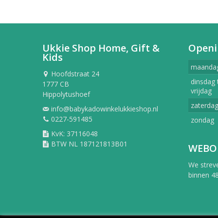
Ukkie Shop Home, Gift &
Openi
Kids
maanda
Hoofdstraat 24
dinsdag 
1777 CB
vrijdag
Hippolytushoef
zaterda
info@babykadowinkelukkieshop.nl
0227-591485
zondag
KvK: 37116048
BTW NL 187121813B01
WEBO
We strev
binnen 48