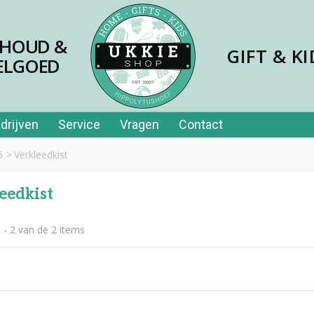
SHOUD &
GIFT & KI
ELGOED
drijven
Service
Vragen
Contact
6
>
Verkleedkist
eedkist
 - 2 van de 2 items
jes papier 40st in tube
,99
er price leerplezier piano