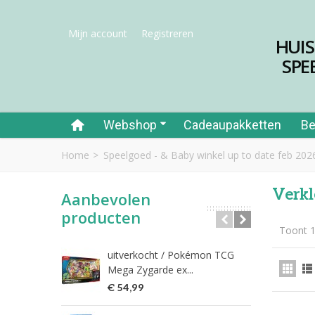
Mijn account
Registreren
HUI
SPE
Webshop
Cadeaupakketten
Be
Home
>
Speelgoed - & Baby winkel up to date feb 202
Verkl
Aanbevolen
producten
Toont 1
uitverkocht / Pokémon TCG
Riet
Mega Zygarde ex...
€ 1
€ 54,99
fish