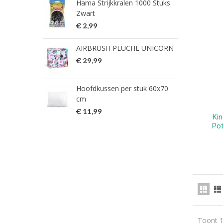
Hama Strijkkralen 1000 Stuks
ned
Zwart
€ 2
€ 2,99
HG 
AIRBRUSH PLUCHE UNICORN
verw
€ 29,99
€ 9
Hoofdkussen per stuk 60x70
HG 
cm
verw
€ 11,99
€ 7
Ki
Pot
Toont 1