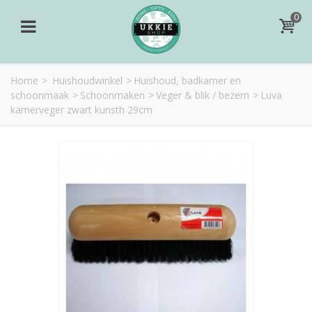
0
Home
>
Huishoudwinkel
>
Huishoud, badkamer en
schoonmaak
>
Schoonmaken
>
Veger & blik / bezem
>
Luva
kamerveger zwart kunsth 29cm