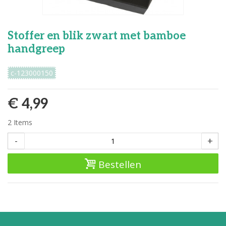
Stoffer en blik zwart met bamboe
handgreep
c-123000150
€ 4,99
2
Items
-
+
Bestellen