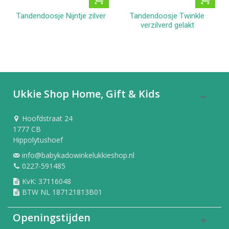
Tandendoosje Nijntje zilver
Tandendoosje Twinkle
verzilverd gelakt
Ukkie Shop Home, Gift & Kids
Hoofdstraat 24
1777 CB
Hippolytushoef
info@babykadowinkelukkieshop.nl
0227-591485
KvK: 37116048
BTW NL 187121813B01
Openingstijden