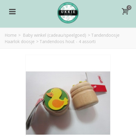
0
Home
>
Baby winkel (cadeau/speelgoed)
>
Tandendoosje
Haarlok doosje
>
Tandendoos hout - 4 assorti