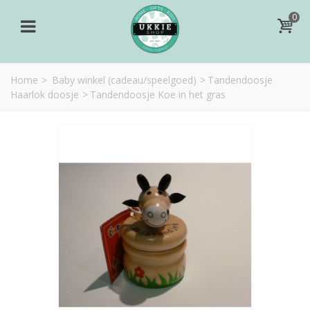
0
Home
>
Baby winkel (cadeau/speelgoed)
>
Tandendoosje
Haarlok doosje
>
Tandendoosje Koe in het gras