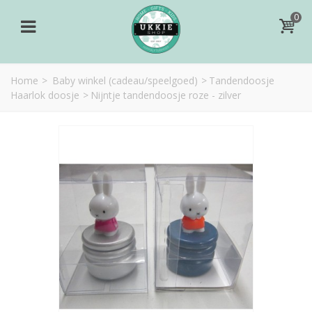
0
Home
>
Baby winkel (cadeau/speelgoed)
>
Tandendoosje
Haarlok doosje
>
Nijntje tandendoosje roze - zilver