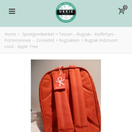
0
Home
>
Speelgoedwinkel
>
Tassen --Rugzak-- Koffertjes--
Portemonnee -- Zonnebril
>
Rugzakken
>
Rugzak Kidzroom
rood - Apple Tree