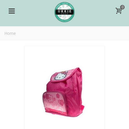
0
Home