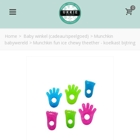
0
Home
>
Baby winkel (cadeau/speelgoed)
>
Munchkin
babywereld
>
Munchkin fun ice chewy theether - koelkast bijtring