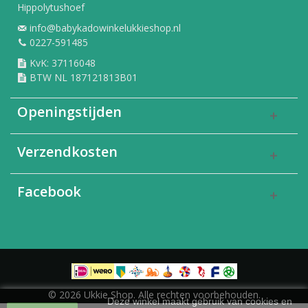
Hippolytushoef
info@babykadowinkelukkieshop.nl
0227-591485
KvK: 37116048
BTW NL 187121813B01
Openingstijden
Verzendkosten
Facebook
© 2026 Ukkie Shop. Alle rechten voorbehouden.
Deze winkel maakt gebruik van cookies en