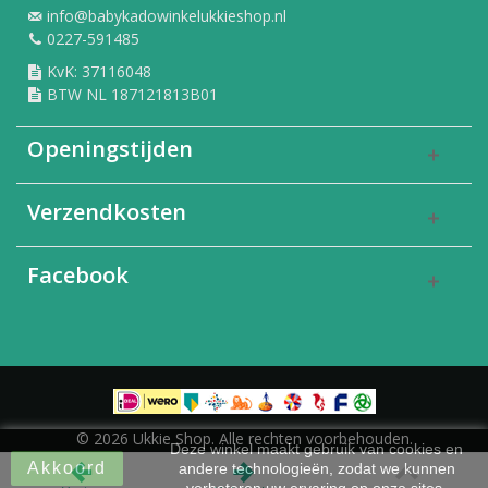
info@babykadowinkelukkieshop.nl
0227-591485
KvK: 37116048
BTW NL 187121813B01
Openingstijden
Verzendkosten
Facebook
© 2026 Ukkie Shop. Alle rechten voorbehouden.
Deze winkel maakt gebruik van cookies en
Akkoord
andere technologieën, zodat we kunnen