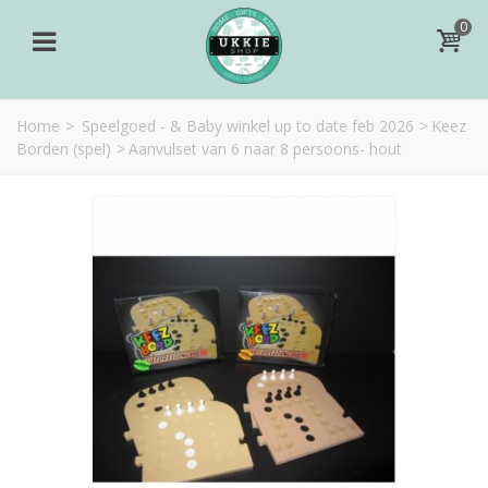
0
Home
>
Speelgoed - & Baby winkel up to date feb 2026
>
Keez
Borden (spel)
>
Aanvulset van 6 naar 8 persoons- hout