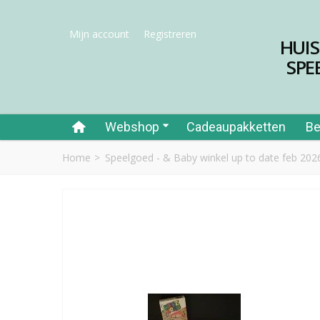
Mijn account
Registreren
HUI
SPE
Webshop
Cadeaupakketten
Be
Home
>
Speelgoed - & Baby winkel up to date feb 202