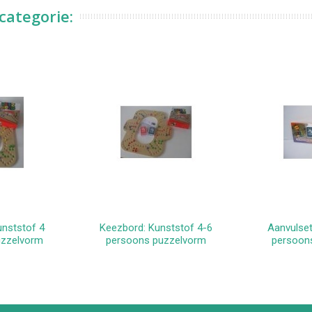
categorie:
unststof 4
Keezbord: Kunststof 4-6
Aanvulset
kelwagen
In winkelwagen
In 
uzzelvorm
persoons puzzelvorm
persoons