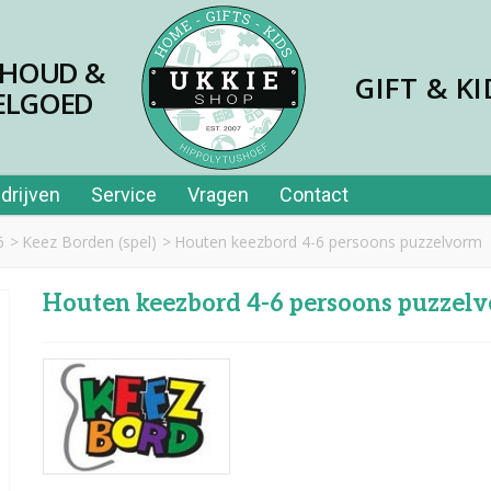
SHOUD &
GIFT & KI
ELGOED
drijven
Service
Vragen
Contact
6
>
Keez Borden (spel)
>
Houten keezbord 4-6 persoons puzzelvorm
Houten keezbord 4-6 persoons puzzel