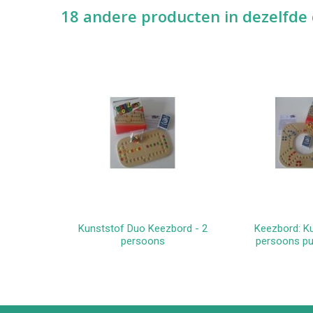
18 andere producten in dezelfde 
Kunststof Duo Keezbord - 2
Keezbord: K
In winkelwagen
In win
persoons
persoons p