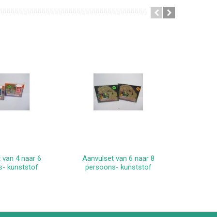
 van 4 naar 6
Aanvulset van 6 naar 8
Scoreblok
winkelwagen
In winkelwagen
- kunststof
persoons- kunststof