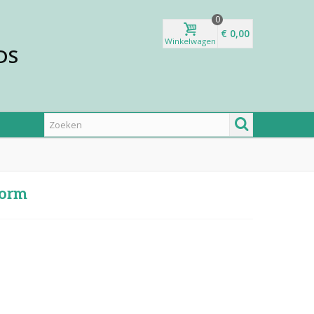
0
€ 0,00
Winkelwagen
DS
vorm