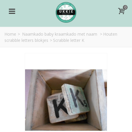
0
Home
>
Naamkado baby kraamkado met naam
>
Houten
scrabble letters blokjes
>
Scrabble letter K