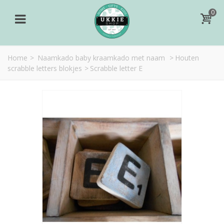
0
Home
>
Naamkado baby kraamkado met naam
>
Houten
scrabble letters blokjes
>
Scrabble letter E