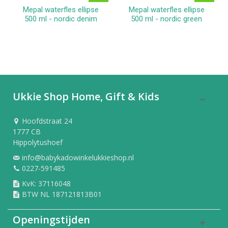
Mepal waterfles ellipse
Mepal waterfles ellipse
500 ml - nordic denim
500 ml - nordic green
Ukkie Shop Home, Gift & Kids
Hoofdstraat 24
1777 CB
Hippolytushoef
info@babykadowinkelukkieshop.nl
0227-591485
KvK: 37116048
BTW NL 187121813B01
Openingstijden