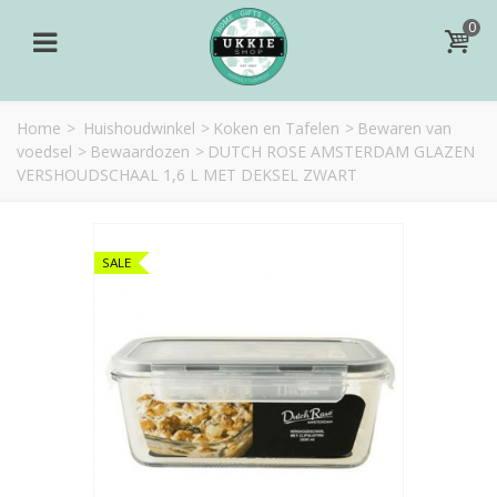
0
Home
>
Huishoudwinkel
>
Koken en Tafelen
>
Bewaren van
voedsel
>
Bewaardozen
>
DUTCH ROSE AMSTERDAM GLAZEN
VERSHOUDSCHAAL 1,6 L MET DEKSEL ZWART
SALE