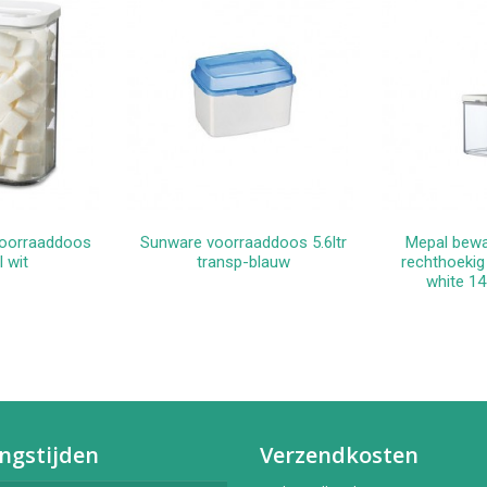
voorraaddoos
Sunware voorraaddoos 5.6ltr
Mepal bew
kelwagen
In winkelwagen
In 
 wit
transp-blauw
rechthoekig
white 14
ngstijden
Verzendkosten