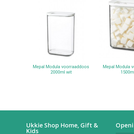
Mepal Modula voorraaddoos
Mepal Modula 
In winkelwagen
In win
2000ml wit
1500ml
Ukkie Shop Home, Gift &
Openi
Kids