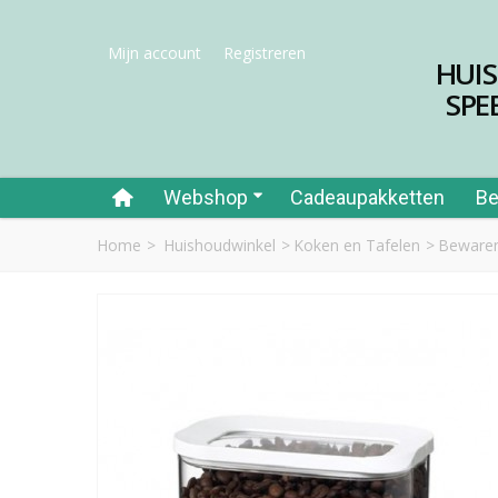
Mijn account
Registreren
HUI
SPE
Webshop
Cadeaupakketten
Be
Home
>
Huishoudwinkel
>
Koken en Tafelen
>
Bewaren