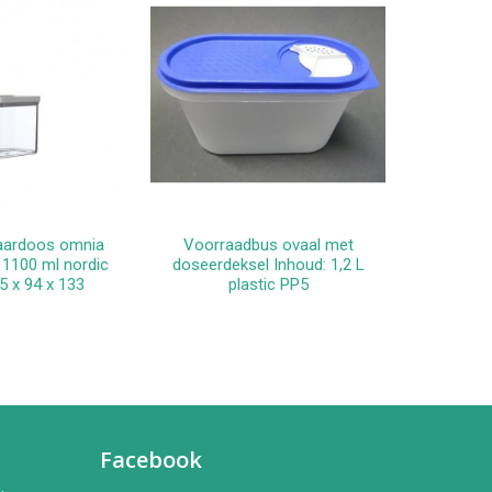
aardoos omnia
Voorraadbus ovaal met
Mepal bew
winkelwagen
In winkelwagen
 1100 ml nordic
doseerdeksel Inhoud: 1,2 L
1.5 l -
5 x 94 x 133
plastic PP5
Facebook