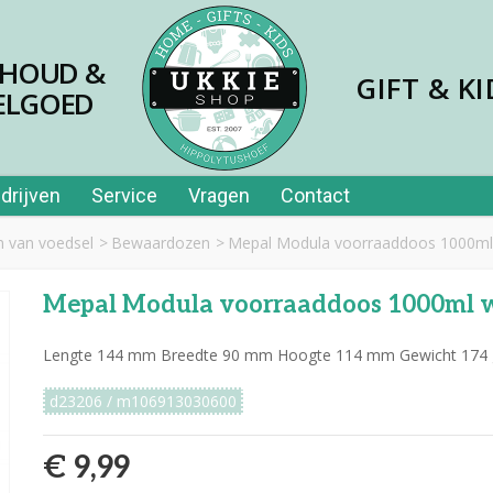
SHOUD &
GIFT & KI
ELGOED
drijven
Service
Vragen
Contact
 van voedsel
>
Bewaardozen
>
Mepal Modula voorraaddoos 1000ml
Mepal Modula voorraaddoos 1000ml 
Lengte 144 mm Breedte 90 mm Hoogte 114 mm Gewicht 174 
d23206 / m106913030600
€ 9,99