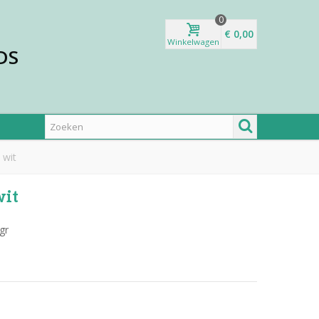
0
€ 0,00
Winkelwagen
DS
 wit
wit
gr