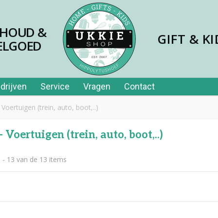
SHOUD &
GIFT & KI
ELGOED
drijven
Service
Vragen
Contact
 Voertuigen (trein, auto, boot,..)
 Voertuigen (trein, auto, boot,..)
 - 13 van de 13 items
jes papier 40st in tube
,99
er price leerplezier piano