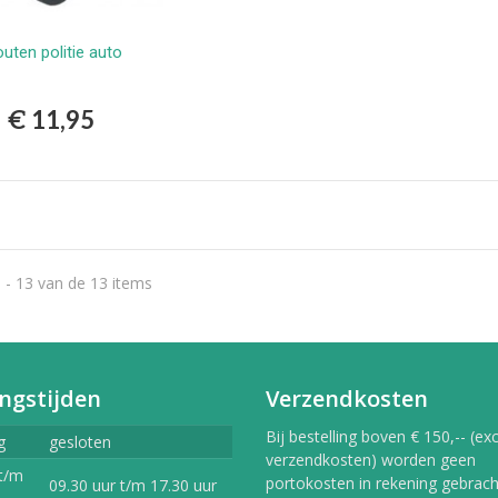
uten politie auto
Bestellen
€ 11,95
 - 13 van de 13 items
ngstijden
Verzendkosten
Bij bestelling boven € 150,-- (exc
g
gesloten
verzendkosten) worden geen
t/m
portokosten in rekening gebracht
09.30 uur t/m 17.30 uur