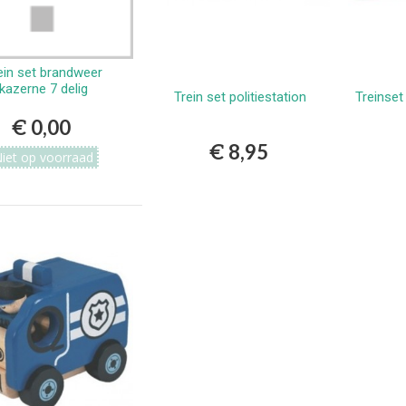
ein set brandweer
Bekijken
kazerne 7 delig
Trein set politiestation
Treinset
Bestellen
€ 0,00
€ 8,95
iet op voorraad