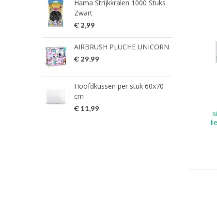
Hama Strijkkralen 1000 Stuks
ned
Zwart
€ 2
€ 2,99
HG 
AIRBRUSH PLUCHE UNICORN
verw
€ 29,99
€ 9
Hoofdkussen per stuk 60x70
HG 
cm
verw
€ 11,99
€ 7
s
l