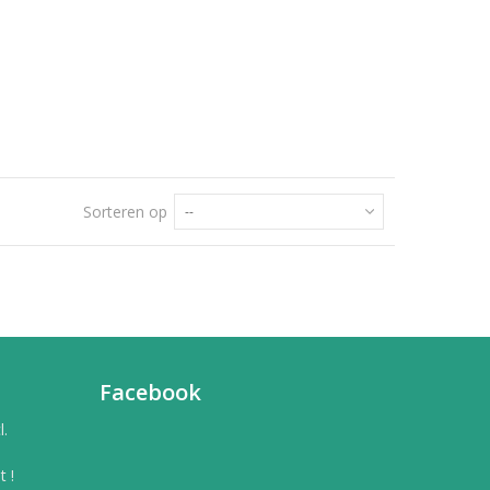
Sorteren op
--
Facebook
l.
 !