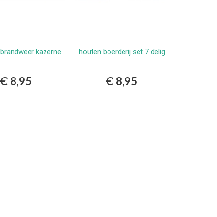
 brandweer kazerne
houten boerderij set 7 delig
Bestellen
Bestellen
€ 8,95
€ 8,95