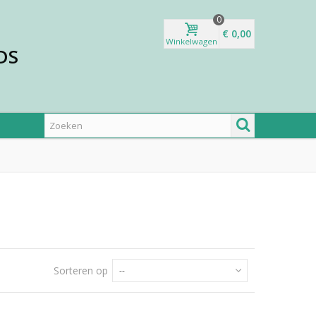
0
€ 0,00
Winkelwagen
DS
Sorteren op
--