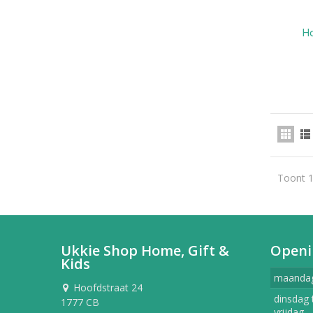
Ho
Toont 1
Ukkie Shop Home, Gift &
Openi
Kids
maanda
Hoofdstraat 24
dinsdag 
1777 CB
vrijdag