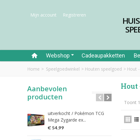
Mijn account
Registreren
HUI
SPE
Webshop
Cadeaupakketten
Be
Home
>
Speelgoedwinkel
>
Houten speelgoed
>
Hout -
Hout -
Aanbevolen
producten
Toont 1
uitverkocht / Pokémon TCG
Riet
Mega Zygarde ex...
€ 1
€ 54,99
fish