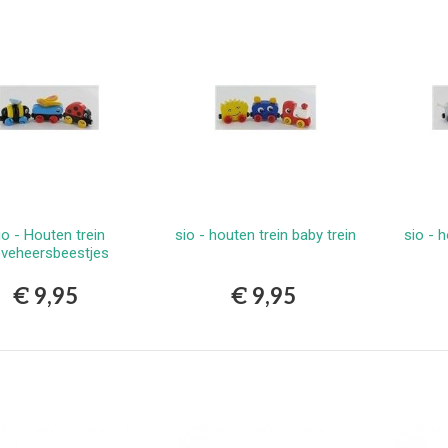
erlands
9,99
vlekkenspray extra sterk/
ijdert meest...
,99
Vlekkenspray / voor vlek
ijdering en...
,99
io - Houten trein
sio - houten trein baby trein
sio - 
Bestellen
Bestellen
ieveheersbeestjes
€ 9,95
€ 9,95