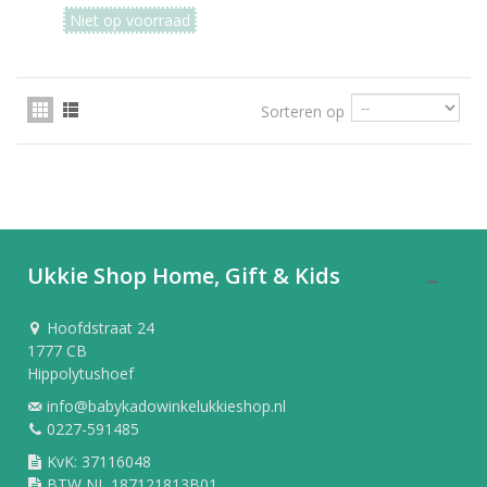
Niet op voorraad
Sorteren op
Ukkie Shop Home, Gift & Kids
Hoofdstraat 24
1777 CB
Hippolytushoef
info@babykadowinkelukkieshop.nl
0227-591485
KvK: 37116048
BTW NL 187121813B01