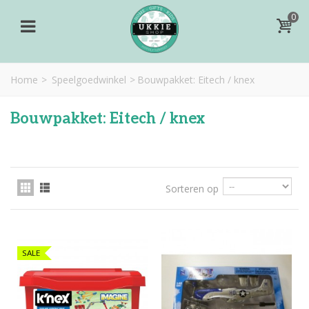
0
Home
>
Speelgoedwinkel
>
Bouwpakket: Eitech / knex
Bouwpakket: Eitech / knex
Sorteren op
SALE