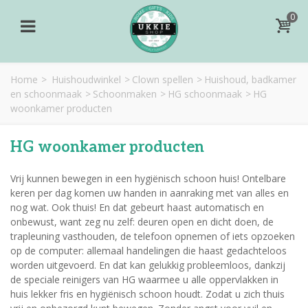
0
Home
>
Huishoudwinkel
>
Clown spellen
>
Huishoud, badkamer
en schoonmaak
>
Schoonmaken
>
HG schoonmaak
>
HG
woonkamer producten
HG woonkamer producten
Vrij kunnen bewegen in een hygiënisch schoon huis! Ontelbare
keren per dag komen uw handen in aanraking met van alles en
nog wat. Ook thuis! En dat gebeurt haast automatisch en
onbewust, want zeg nu zelf: deuren open en dicht doen, de
trapleuning vasthouden, de telefoon opnemen of iets opzoeken
op de computer: allemaal handelingen die haast gedachteloos
worden uitgevoerd. En dat kan gelukkig probleemloos, dankzij
de speciale reinigers van HG waarmee u alle oppervlakken in
huis lekker fris en hygiënisch schoon houdt. Zodat u zich thuis