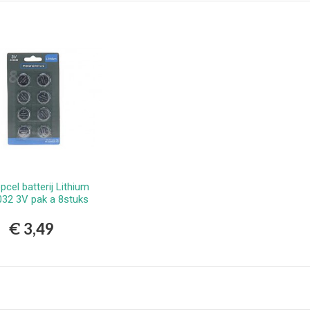
erlands
9,99
vlekkenspray extra sterk/
ijdert meest...
,99
Vlekkenspray / voor vlek
ijdering en...
,99
cel batterij Lithium
Bestellen
32 3V pak a 8stuks
€ 3,49