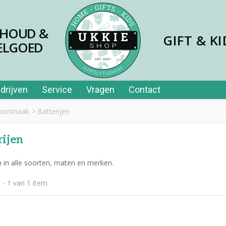
SHOUD &
GIFT & KI
ELGOED
drijven
Service
Vragen
Contact
hoonmaak
>
Batterijen
rijen
n in alle soorten, maten en merken.
 - 1 van 1 item
jes papier 40st in tube
,99
er price leerplezier piano