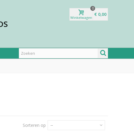
0
€ 0,00
Winkelwagen
DS
Sorteren op
--