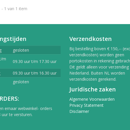
 - 1 van 1 item
ngstijden
Verzendkosten
Bij bestelling boven € 150,-- (exc
g
gesloten
verzendkosten) worden geen
t/m
portokosten in rekening gebracht
09.30 uur t/m 17.30 uur
Dit geldt alleen voor verzending
g
09.30 uur t/m 16.30 uur
Nederland. Buiten NL worden
verzendkosten gerekend.
gesloten
Juridische zaken
RDERS:
Algemene Voorwaarden
Privacy Statement
en ernaar webwinkel- orders
Disclaimer
 uur te versturen.