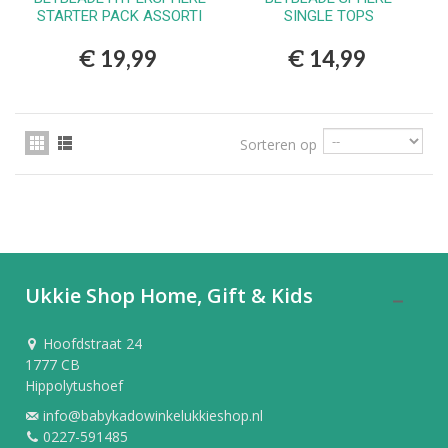
STARTER PACK ASSORTI
SINGLE TOPS
€ 19,99
€ 14,99
Sorteren op
Ukkie Shop Home, Gift & Kids
Hoofdstraat 24
1777 CB
Hippolytushoef
info@babykadowinkelukkieshop.nl
0227-591485