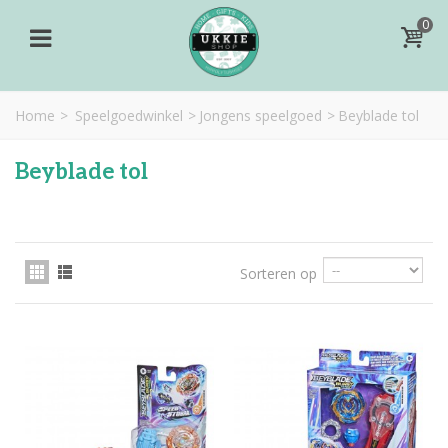
0
Home
>
Speelgoedwinkel
>
Jongens speelgoed
>
Beyblade tol
Beyblade tol
Sorteren op