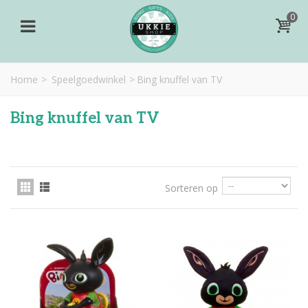
0
Home
>
Speelgoedwinkel
>
Bing knuffel van TV
Bing knuffel van TV
Sorteren op