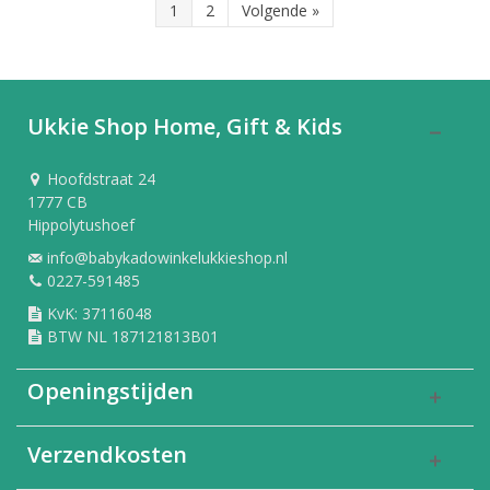
1
2
Volgende
»
Ukkie Shop Home, Gift & Kids
Hoofdstraat 24
1777 CB
Hippolytushoef
info@babykadowinkelukkieshop.nl
0227-591485
KvK: 37116048
BTW NL 187121813B01
Openingstijden
Verzendkosten