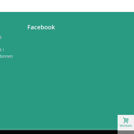
Facebook
l.
 !
 binnen
Winkelw