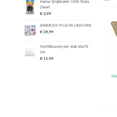
Hama Strijkkralen 1000 Stuks
ned
Zwart
€ 2
€ 2,99
HG 
AIRBRUSH PLUCHE UNICORN
verw
€ 29,99
€ 9
Hoofdkussen per stuk 60x70
HG 
cm
verw
€ 11,99
€ 7
Vla