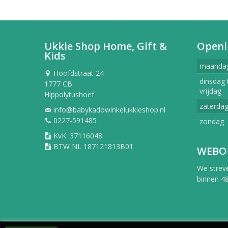
Ukkie Shop Home, Gift &
Openi
Kids
maanda
Hoofdstraat 24
dinsdag 
1777 CB
vrijdag
Hippolytushoef
zaterda
info@babykadowinkelukkieshop.nl
0227-591485
zondag
KvK: 37116048
BTW NL 187121813B01
WEBO
We strev
binnen 48