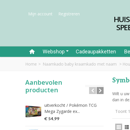
Mijn account
Registreren
HUI
SPE
Webshop
Cadeaupakketten
Be
Home
>
Naamkado baby kraamkado met naam
>
Hou
Symbo
Aanbevolen
producten
Wilt u uw
dan in de
uitverkocht / Pokémon TCG
Riet
Mega Zygarde ex...
Toont 1
€ 1
€ 54,99
fish