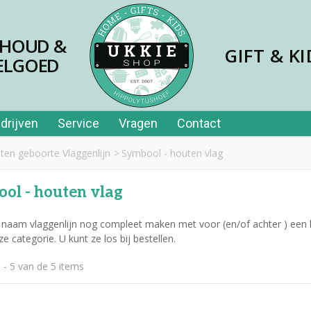
SHOUD &
GIFT & KI
ELGOED
drijven
Service
Vragen
Contact
ten geboorte Vlaggenlijn
>
Symbool - houten vlag
ol - houten vlag
 naam vlaggenlijn nog compleet maken met voor (en/of achter ) een l
ze categorie. U kunt ze los bij bestellen.
jes papier 40st in tube
 - 5 van de 5 items
,99
er price leerplezier piano