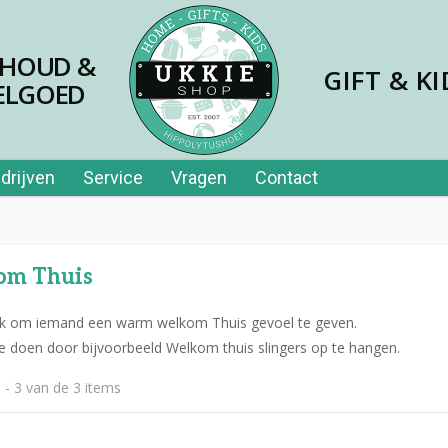
SHOUD &
GIFT & KI
ELGOED
drijven
Service
Vragen
Contact
om Thuis
euk om iemand een warm welkom Thuis gevoel te geven.
e doen door bijvoorbeeld Welkom thuis slingers op te hangen.
jes papier 40st in tube
 - 3 van de 3 items
,99
er price leerplezier piano