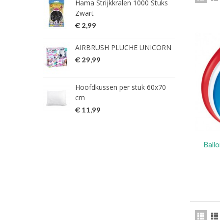
Hama Strijkkralen 1000 Stuks
ned
Zwart
€ 2
€ 2,99
HG 
AIRBRUSH PLUCHE UNICORN
verw
€ 29,99
€ 9
Hoofdkussen per stuk 60x70
HG 
cm
verw
€ 11,99
€ 7
Ball