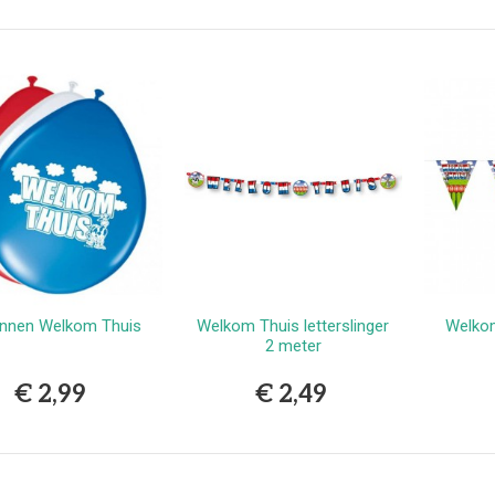
erlands
9,99
vlekkenspray extra sterk/
ijdert meest...
,99
Vlekkenspray / voor vlek
ijdering en...
,99
onnen Welkom Thuis
Welkom Thuis letterslinger
Welkom
Bestellen
Bestellen
2 meter
€ 2,99
€ 2,49