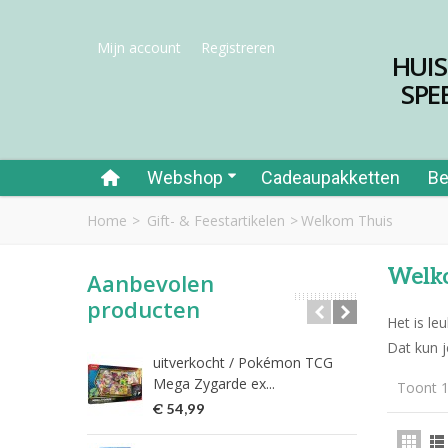
Mijn account
Registreren
HUI
SPE
Webshop
Cadeaupakketten
Be
Home
>
Gift- & Feestartikelen
>
Welkom Thuis
Welk
Aanbevolen
producten
Het is l
Dat kun j
uitverkocht / Pokémon TCG
Riet
Mega Zygarde ex...
Toont 1
€ 1
€ 54,99
fish