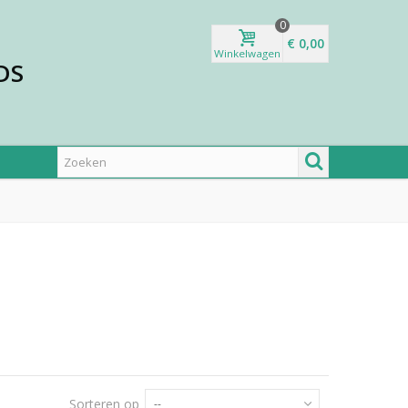
0
€ 0,00
Winkelwagen
DS
Sorteren op
--