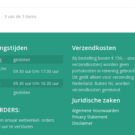
 - 3 van de 3 items
ngstijden
Verzendkosten
Bij bestelling boven € 150,-- (exc
g
gesloten
verzendkosten) worden geen
t/m
portokosten in rekening gebracht
09.30 uur t/m 17.30 uur
Dit geldt alleen voor verzending
g
09.30 uur t/m 16.30 uur
Nederland. Buiten NL worden
verzendkosten gerekend.
gesloten
Juridische zaken
RDERS:
Algemene Voorwaarden
Privacy Statement
en ernaar webwinkel- orders
Disclaimer
 uur te versturen.