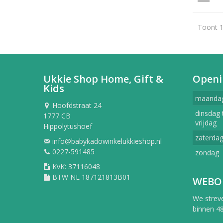
Toont 1
Ukkie Shop Home, Gift &
Openi
Kids
maanda
Hoofdstraat 24
dinsdag 
1777 CB
vrijdag
Hippolytushoef
zaterda
info@babykadowinkelukkieshop.nl
0227-591485
zondag
KvK: 37116048
BTW NL 187121813B01
WEBO
We strev
binnen 48