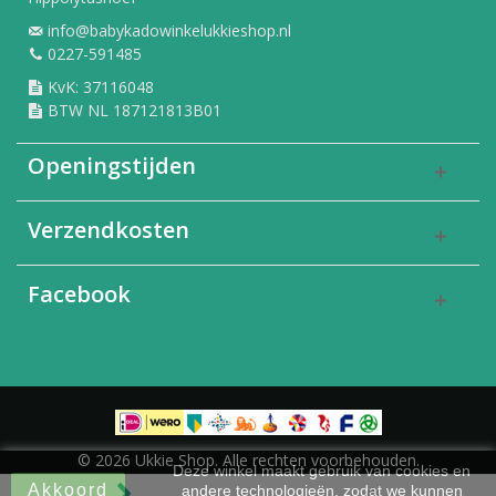
info@babykadowinkelukkieshop.nl
0227-591485
KvK: 37116048
BTW NL 187121813B01
Openingstijden
Verzendkosten
Facebook
© 2026 Ukkie Shop. Alle rechten voorbehouden.
Deze winkel maakt gebruik van cookies en
Akkoord
andere technologieën, zodat we kunnen