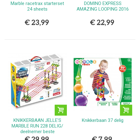
Marble racetrax starterset
DOMINO EXPRESS
24 sheets
AMAZING LOOPING 2016
€ 23,99
€ 22,99
KNIKKERBAAN JELLE'S
Knikkerbaan 37 delig
MARBLE RUN 228 DELIG/
deelnemer beste
speelgoed v Nl 2020
€ 29,99
€ 7,99