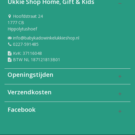
Ukkie Shop Home, Gift & Kids
Hoofdstraat 24
1777 CB
Hippolytushoef
info@babykadowinkelukkieshop.nl
0227-591485
KvK: 37116048
BTW NL 187121813B01
Openingstijden
Verzendkosten
Facebook