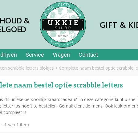
SHOUD &
GIFT & KI
ELGOED
drijven
Service
Vragen
Contact
en scrabble letters blokjes
>
Complete naam bestel optie scrabble le
ete naam bestel optie scrabble letters
is dit unieke persoonlijk kraamcadeau? In deze categorie kunt u snel 
ke letter los hoeft te bestellen. Gemak dient de mens. Ook leuk om er 
jes papier 40st in tube
l compleet is.
,99
 - 1 van 1 item
er price leerplezier piano