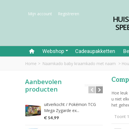
Mijn account
Registreren
HUI
SPE
Webshop
Cadeaupakketten
Be
Home
>
Naamkado baby kraamkado met naam
>
Hout
Compl
Aanbevolen
producten
Hoe leuk 
u niet el
uitverkocht / Pokémon TCG
Riet
het gehee
Mega Zygarde ex...
€ 1
Toont 1
€ 54,99
fish