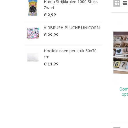
Hama Strijkkralen 1000 Stuks
ned
Zwart
€ 2
€ 2,99
HG 
AIRBRUSH PLUCHE UNICORN
verw
€ 29,99
€ 9
Hoofdkussen per stuk 60x70
HG 
cm
verw
€ 11,99
€ 7
Comp
opt