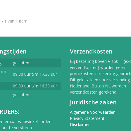
 - 1 van 1 item
ngstijden
Verzendkosten
Bij bestelling boven € 150,-- (exc
g
gesloten
verzendkosten) worden geen
t/m
portokosten in rekening gebracht
09.30 uur t/m 17.30 uur
Dit geldt alleen voor verzending
g
09.30 uur t/m 16.30 uur
Nederland. Buiten NL worden
verzendkosten gerekend.
gesloten
Juridische zaken
RDERS:
Algemene Voorwaarden
Privacy Statement
en ernaar webwinkel- orders
Disclaimer
 uur te versturen.