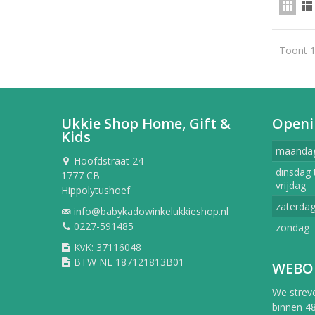
Toont 1
Ukkie Shop Home, Gift &
Openi
Kids
maanda
Hoofdstraat 24
dinsdag 
1777 CB
vrijdag
Hippolytushoef
zaterda
info@babykadowinkelukkieshop.nl
0227-591485
zondag
KvK: 37116048
BTW NL 187121813B01
WEBO
We strev
binnen 48