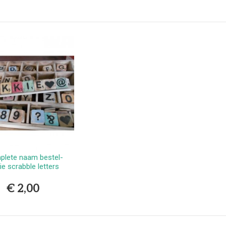
erlands
9,99
vlekkenspray extra sterk/
ijdert meest...
,99
Vlekkenspray / voor vlek
ijdering en...
,99
lete naam bestel-
ie scrabble letters
€ 2,00