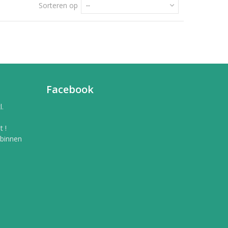
Sorteren op
--
Facebook
l.
 !
 binnen