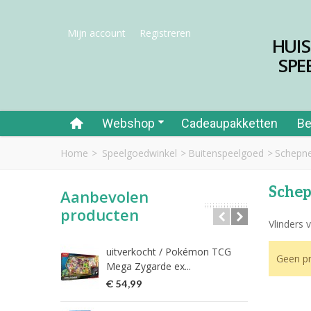
Mijn account
Registreren
HUI
SPE
Webshop
Cadeaupakketten
Be
Home
>
Speelgoedwinkel
>
Buitenspeelgoed
>
Schepn
Sche
Aanbevolen
producten
Vlinders 
uitverkocht / Pokémon TCG
Riet
Geen pr
Mega Zygarde ex...
€ 1
€ 54,99
fish