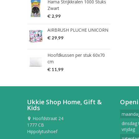
Hama Strijkkralen 1000 Stuks
ned
Zwart
€ 2
€ 2,99
HG 
AIRBRUSH PLUCHE UNICORN
verw
€ 29,99
€ 9
Hoofdkussen per stuk 60x70
HG 
cm
verw
€ 11,99
€ 7
Ukkie Shop Home, Gift &
Openi
Kids
maanda
Hoofdstraat 24
dinsdag 
1777 CB
vrijdag
Hippolytushoef
zaterda