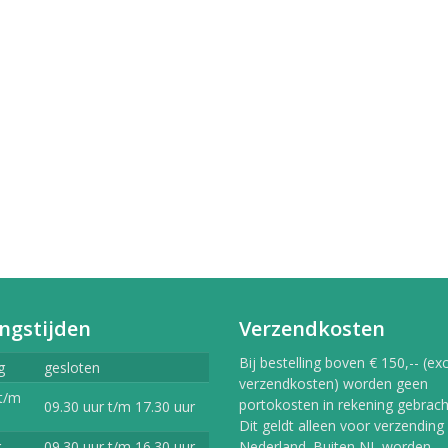
erlands
9,99
vlekkenspray extra sterk/
ijdert meest...
,99
Vlekkenspray / voor vlek
ijdering en...
,99
ngstijden
Verzendkosten
Bij bestelling boven € 150,-- (exc
g
gesloten
verzendkosten) worden geen
t/m
portokosten in rekening gebracht
09.30 uur t/m 17.30 uur
Dit geldt alleen voor verzending
g
09.30 uur t/m 16.30 uur
Nederland. Buiten NL worden