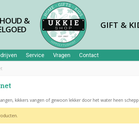
SHOUD &
GIFT & KI
ELGOED
drijven
Service
Vragen
Contact
et
pnet
vangen, kikkers vangen of gewoon lekker door het water heen scheppe
jes papier 40st in tube
oducten.
,99
er price leerplezier piano