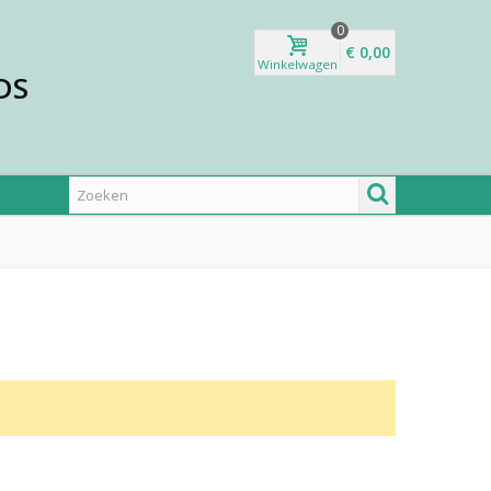
0
€ 0,00
Winkelwagen
DS