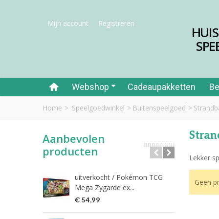
Mijn account
Registreren
HUI
SPE
Webshop
Cadeaupakketten
Be
Home
>
Speelgoedwinkel
>
Buitenspeelgoed
>
Strandb
Stran
Aanbevolen
producten
Lekker sp
uitverkocht / Pokémon TCG
Riet
Geen pr
Mega Zygarde ex...
€ 1
€ 54,99
fish