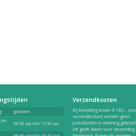
erlands
9,99
vlekkenspray extra sterk/
ijdert meest...
,99
Vlekkenspray / voor vlek
ijdering en...
,99
ngstijden
Verzendkosten
Bij bestelling boven € 150,-- (exc
g
gesloten
verzendkosten) worden geen
t/m
portokosten in rekening gebracht
09.30 uur t/m 17.30 uur
Dit geldt alleen voor verzending
g
09.30 uur t/m 16.30 uur
Nederland. Buiten NL worden