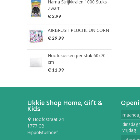
Hama Strijkkralen 1000 Stuks
ned
Zwart
€ 2
€ 2,99
HG 
AIRBRUSH PLUCHE UNICORN
verw
€ 29,99
€ 9
Hoofdkussen per stuk 60x70
HG 
cm
verw
€ 11,99
€ 7
Ukkie Shop Home, Gift &
Openi
Kids
maanda
Hoofdstraat 24
dinsdag 
1777 CB
vrijdag
Hippolytushoef
zaterda