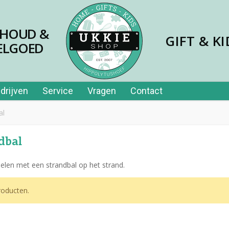
SHOUD &
GIFT & KI
ELGOED
drijven
Service
Vragen
Contact
al
dbal
elen met een strandbal op het strand.
jes papier 40st in tube
oducten.
,99
er price leerplezier piano