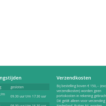
erlands
9,99
vlekkenspray extra sterk/
ijdert meest...
,99
Vlekkenspray / voor vlek
ijdering en...
,99
ngstijden
Verzendkosten
Bij bestelling boven € 150,-- (exc
g
gesloten
verzendkosten) worden geen
t/m
portokosten in rekening gebracht
09.30 uur t/m 17.30 uur
Dit geldt alleen voor verzending
g
09.30 uur t/m 16.30 uur
Nederland. Buiten NL worden