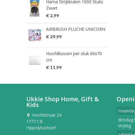
Hama Strijkkralen 1000 Stuks
ned
Zwart
€ 2
€ 2,99
HG 
AIRBRUSH PLUCHE UNICORN
verw
€ 29,99
€ 9
Hoofdkussen per stuk 60x70
HG 
cm
verw
€ 11,99
€ 7
Ukkie Shop Home, Gift &
Openi
Kids
maanda
Hoofdstraat 24
dinsdag 
1777 CB
vrijdag
Hippolytushoef
zaterda