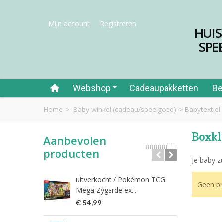
Mijn account
Registreren
HUI
SPE
Webshop
Cadeaupakketten
Be
Home
>
Baby winkel (cadeau/speelgoed)
>
Babytextiel
Boxk
Aanbevolen
producten
Je baby z
uitverkocht / Pokémon TCG
Riet
Geen pr
Mega Zygarde ex...
€ 1
€ 54,99
fish