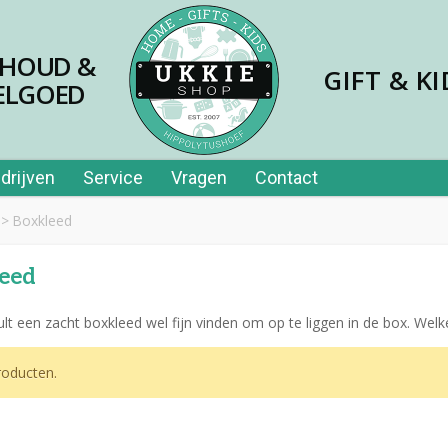
SHOUD &
GIFT & KI
ELGOED
drijven
Service
Vragen
Contact
>
Boxkleed
leed
ult een zacht boxkleed wel fijn vinden om op te liggen in de box. Welke
jes papier 40st in tube
oducten.
,99
er price leerplezier piano