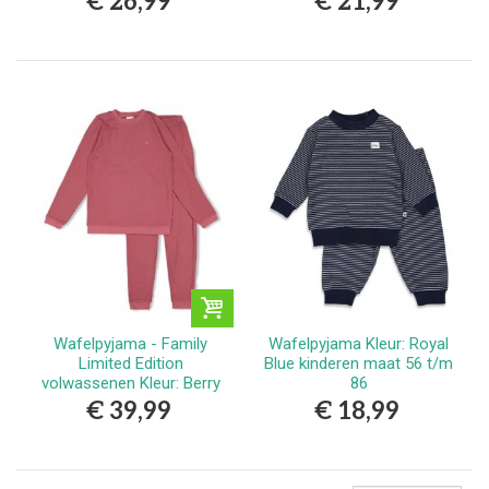
€ 26,99
€ 21,99
Wafelpyjama - Family
Wafelpyjama Kleur: Royal
Limited Edition
Blue kinderen maat 56 t/m
volwassenen Kleur: Berry
86
(uitverkocht)
€ 39,99
€ 18,99