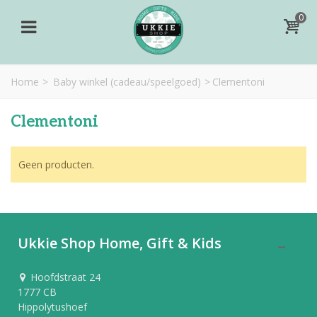
0
Home
>
Baby winkel (cadeau/speelgoed)
>
Clementoni
Clementoni
Geen producten.
Ukkie Shop Home, Gift & Kids
Hoofdstraat 24
1777 CB
Hippolytushoef