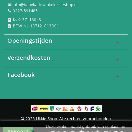
info@babykadowinkelukkieshop.nl
0227-591485
KvK: 37116048
BTW NL 187121813B01
Openingstijden
Verzendkosten
Facebook
© 2026 Ukkie Shop. Alle rechten voorbehouden.
Deze winkel maakt gebruik van cookies en
Akkoord
andere technologieën, zodat we kunnen